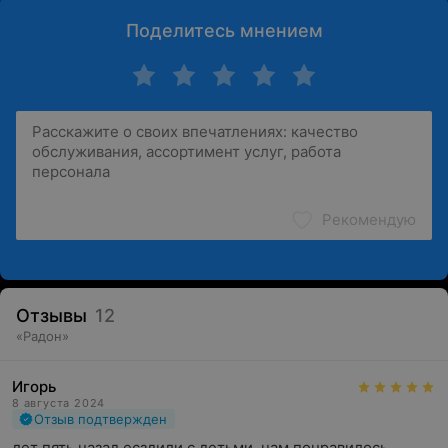
Поделитесь мнением
Рекомендую
Отзывы
12
«
Радон
»
Игорь
8 августа 2024
Отзыв подтвержден
лет пять назад есздили с детьми, нам понравилось