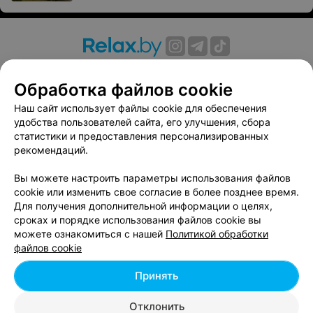
О проекте
Новости проекта
Размещение рекламы
Обработка файлов cookie
Вакансии
Публичный договор
Способы оплаты
Публичный договор по использованию сервиса
Наш сайт использует файлы cookie для обеспечения
«Афиша»
удобства пользователей сайта, его улучшения, сбора
статистики и предоставления персонализированных
Пользовательское соглашение
рекомендаций.
Написать в поддержку
Вы можете настроить параметры использования файлов
Связаться по вопросам сотрудничества
cookie или изменить свое согласие в более позднее время.
Написать руководителю relax.by
Для получения дополнительной информации о целях,
Персональные настройки cookie
сроках и порядке использования файлов cookie вы
можете ознакомиться с нашей
Политикой обработки
Обработка персональных данных
файлов cookie
Принять
© 2026 ООО «Артокс Лаб», УНП 191700409, регистрирующий орган -
Отклонить
Минский горисполком
| 220012, Республика Беларусь, г. Минск,